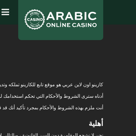
كازينو اون لاين عربي هو موقع
تابع للكازينو تملكه وتديره inos4Bet
أدناه سترى الشروط والأحكام التي تحكم استخدامك لموق
أنت ملزم بهذه الشروط والأحكام بمجرد تأكيد أنك قد ق
أهلية
نحن لا نشجع المقامرة دون السن القانونية ، وبالتالي لا يُسمح لأي شخص يقل عمر