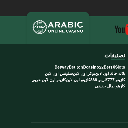
تصنيفات
Betway
Betiton
Bcasino
22Bet
1XSlots
بلاك جاك اون لاين
بوكر اون لاين
سلوتس اون لاين
كازينو 777
كازينو 888
كازينو اون لاين
كازينو اون لاين عربي
كازينو بمال حقيقي