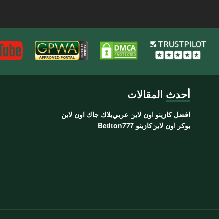
أحدث المقالات
افضل كازينو اون لاين عربي
بلاك جاك اون لاين
بوكر اون لاين
كازينو 777
Betiton